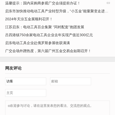
谈到如意村的电动工具产业，就不得不提本地的龙头企业江苏东成
温馨提示：国内采购商参观广交会须提前办证！

电动工具有限公司。20多年前，如意村还是个基础薄弱、没有产业
启东市加快推动电动工具产业转型升级，“小五金”能量聚变走进新时代
支撑的农业村。2000年前后，东成电动工具入驻吕四港镇，电动
工具产业在滨海小镇上发展得如火如荼。随着东成工具科技有限公
2024年天汾五金展顺利召开！
司选址如意村，一大批敢想敢干的“如意人”从离乡干销售积累第一
江苏启东：电动工具百企集聚 “同村配套”抱团发展
桶金，到返乡创业从事生产加工。众多企业从小微起步，经过搞研
吕四港镇750余家电动工具企业去年实现产值近300亿元
发、强品牌、拓市场，涌现出了弗林特、中吕齿轮等一批骨干企
业。
启东电动工具企业赴俄罗斯参展收获满满
广交会场外蹭热度，第六届广州五金交易会如期召开！
“上周五临近下班时，我们接到东成电动工具6000支输出轴的加急
订单，从拣货打包到送到对方库房，只用了不到半小时。”齿轮、
网友评论
齿轴是电动工具设备中最重要的零部件之一，中吕齿轮有限公司是
吕四港镇最大的专业齿轮、齿轴生产设计企业。管理部负责人王英
告诉记者，去年中吕齿轮完成产值9000多万元，其中八成客户集
中在本地。作为东成工具的核心配套供应商，在对方新产品研发阶
段，中吕的技术人员便会参与其中，在推出一系列电动工具新产品
的同时，也为自身积累了家底。现在，中吕齿轮已成为博世、牧田
等众多国际知名品牌的供应商。