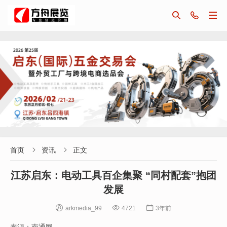



首页
资讯
正文


江苏启东：电动工具百企集聚 “同村配套”抱团
发展



arkmedia_99
4721
3年前