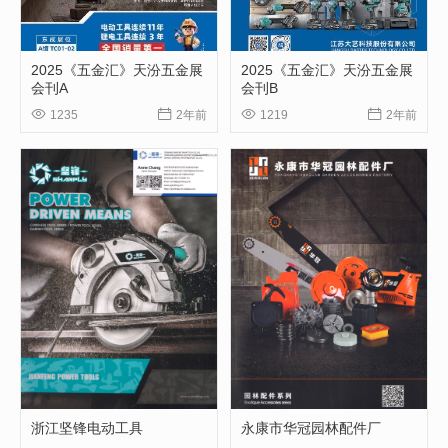
2025《五金汇》天汾五金展
2025《五金汇》天汾五金展
会刊A
会刊B




1235
2年前
1219
2年前
浙江坚锋电动工具
永康市华冠园林配件厂